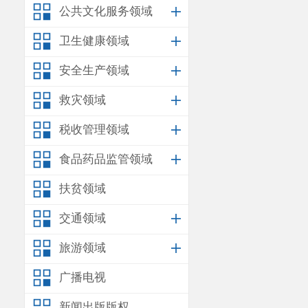
公共文化服务领域
11
县
卫生健康领域
安全生产领域
12
连
救灾领域
13
八
税收管理领域
食品药品监管领域
14
草
扶贫领域
15
禄
交通领域
旅游领域
16
青
广播电视
17
太平
新闻出版版权