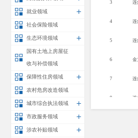
3
连
就业领域
4
连
社会保险领域
生态环境领域
5
连
国有土地上房屋征
6
金
收与补偿领域
保障性住房领域
7
连
农村危房改造领域
8
连
城市综合执法领域
市政服务领域
9
金
涉农补贴领域
10
连