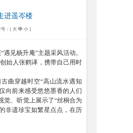
走进遥岑楼
字号：[
大
中
小
]
“遇见杨升庵”主题采风活动。
牌创始人张鹤译，携带自己用时
古曲穿越时空“高山流水遇知
不仅向前来感受悠悠墨香的人们
在视觉、听觉上展示了“丝桐合为
宁的非遗珍宝如繁星点点，在历