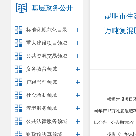
基层政务公开
昆明市生
万吨复混
标准化规范化目录
重大建设项目领域
公共资源交易领域
义务教育领域
户籍管理领域
社会救助领域
根据建设项目
养老服务领域
司年产
15
万吨复混肥
公共法律服务领域
以公告，公告期为
5
个
财政预决算领域
根据《中华人