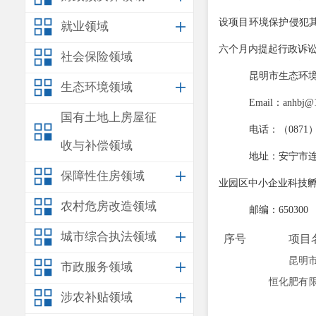
设项目环境保护侵犯
就业领域
六个月内提起行政诉
社会保险领域
昆明市生态环
生态环境领域
Email
：
anhbj@
国有土地上房屋征
电话：（
0871
收与补偿领域
地址：安宁市
保障性住房领域
业园区中小企业科技
农村危房改造领域
邮编：
650300
城市综合执法领域
序号
项目
昆明
市政服务领域
恒化肥有
涉农补贴领域
迁改造项