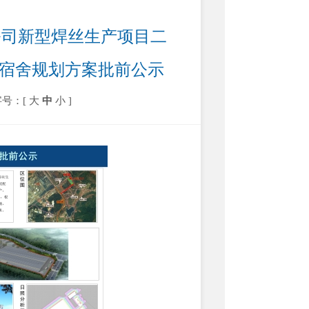
公司新型焊丝生产项目二
班宿舍规划方案批前公示
字号：[
大
中
小
]