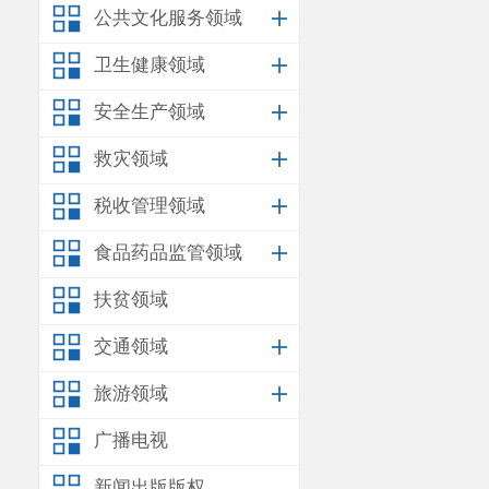
公共文化服务领域
地
倾倒磷石膏
卫生健康领域
置费用共计
236
以上事实
安全生产领域
境局
2024
年
11
救灾领域
《现场照片》
税收管理领域
一份、《调查
食品药品监管领域
安宁顺飞
扶贫领域
二十条第一款
生产经营者，
交通领域
不得擅自倾倒
旅游领域
昆明市生
广播电视
宁顺飞建材经
新闻出版版权