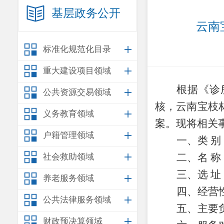
基层政务公开
云南
标准化规范化目录
重大建设项目领域
根据
《诊
公共资源交易领域
核，
云南宝枝
义务教育领域
案
。现将相关
户籍管理领域
一、类
别
二、名
称
社会救助领域
三、选
址
养老服务领域
四、经营
公共法律服务领域
五、主要
财政预决算领域