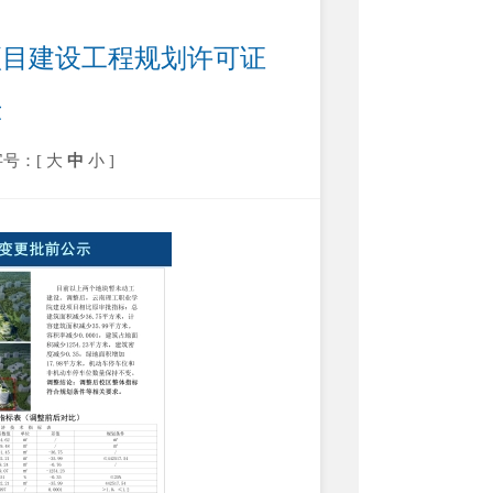
项目建设工程规划许可证
示
字号：[
大
中
小
]