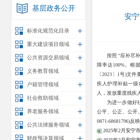
基层政务公开
安宁
标准化规范化目录
重大建设项目领域
按照 “应补
公共资源交易领域
障率达100%。
义务教育领域
〔2023〕1号)
疾人护理补贴一级11
户籍管理领域
人，发放重度残疾人护
社会救助领域
为进一步做好社会
养老服务领域
公平、公正、公开
0871-68681796)反
公共法律服务领域
2025年2月安
财政预决算领域
2025年2月安