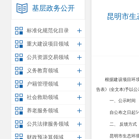
基层政务公开
昆明市生
标准化规范化目录
重大建设项目领域
公共资源交易领域
义务教育领域
根据建设项目环
户籍管理领域
告表
》
全文本
予以公
(
)
社会救助领域
一、公示时间
养老服务领域
自公布之日起
5
公共法律服务领域
二、
反馈方式
昆明市生态环
财政预决算领域