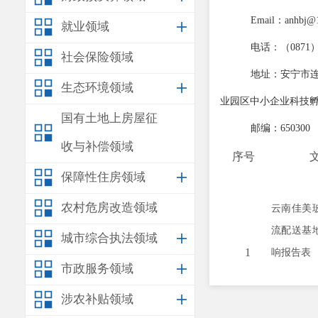
Email
：
anhbj@
就业领域
电话：（
0871
社会保险领域
地址：安宁市
生态环境领域
业园区中小企业科技
国有土地上房屋征
邮编：
650300
收与补偿领域
序号
保障性住房领域
农村危房改造领域
云南佳美
流配送基
城市综合执法领域
1
响报告表
市政服务领域
注：根据《
涉农补贴领域
（表）不涉及国家