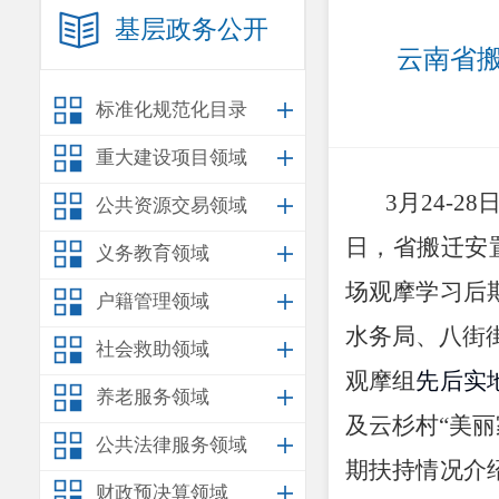
基层政务公开
云南省
标准化规范化目录
重大建设项目领域
3
月
24
-
28
公共资源交易领域
日，
省搬迁安
义务教育领域
场
观摩
学习
后
户籍管理领域
水务局
、
八街
社会救助领域
观摩组
先后实
养老服务领域
及
云杉村
“
美丽
公共法律服务领域
期扶持情况介
财政预决算领域