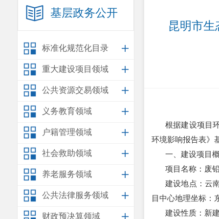
基层政务公开
昆明市生
标准化规范化目录
重大建设项目领域
公共资源交易领域
义务教育领域
根据建设项目
户籍管理领域
环境影响报告
表
》
社会救助领域
一、建设项目
项目名称：废
养老服务领域
建设地点：云
公共法律服务领域
目中心地理坐标：东经102
建设性质：
新
财政预决算领域