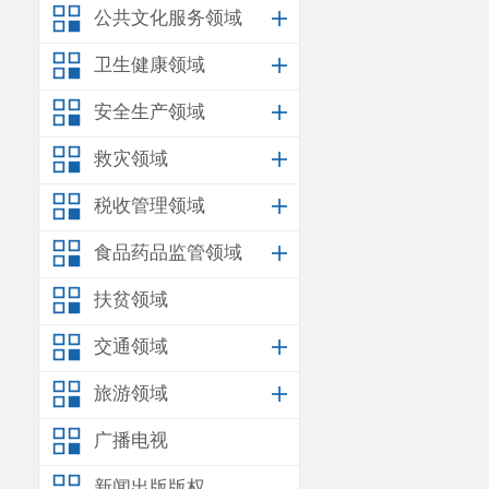
强施工机械的维护
公共文化服务领域
路线行驶等措施后
卫生健康领域
（四）固体废
置场，禁止将施工
安全生产领域
三、项目运营
救灾领域
（一）废气
项目运营期废
税收管理领域
组织排放和无组织
食品药品监管领域
（
1）有组织排
项目设置
1根1
扶贫领域
负压，废铅蓄电池
交通领域
排气筒排放，主要
旅游领域
1996）表2二级标
（
2）无组织排
广播电视
无组织废气主
新闻出版版权