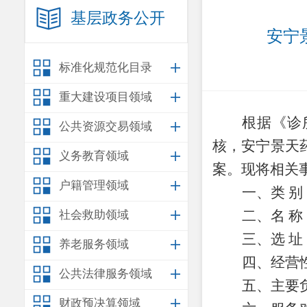
基层政务公开
安宁
标准化规范化目录
重大建设项目领域
根据
《诊
公共资源交易领域
核，
安宁景天
义务教育领域
案
。现将相关
户籍管理领域
一、类
别
二、名
称
社会救助领域
三、选
址
养老服务领域
四、经营
公共法律服务领域
五、主要
财政预决算领域