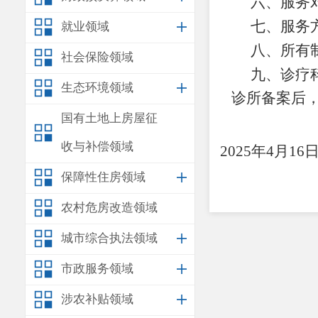
六
、服务
七
、服务
就业领域
八
、所有
社会保险领域
九
、诊疗
生态环境领域
诊所备案
后
国有土地上房屋征
收与补偿领域
202
5
年
4
月
16
保障性住房领域
农村危房改造领域
城市综合执法领域
市政服务领域
涉农补贴领域