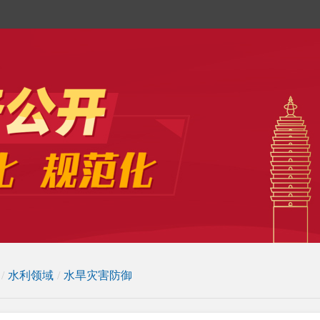
/
水利领域
/
水旱灾害防御