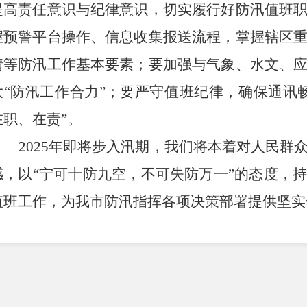
提高
责任意识与纪律意识
，
切实履行好防汛值班
握预警平台操作、信息收集报送流程，掌握辖区
情等防汛工作
基本
要素；要加强与气象、水文、
大
“
防汛工作合力
”
；要严守值班纪律，确保通讯
在职、在责
”
。
2025
年即将步入汛期
，我们将本着对人民群
感，以
“
宁可十防九空，不可失防万一
”
的态度，
值班工作，为我市防汛指挥各项决策部署提供坚实