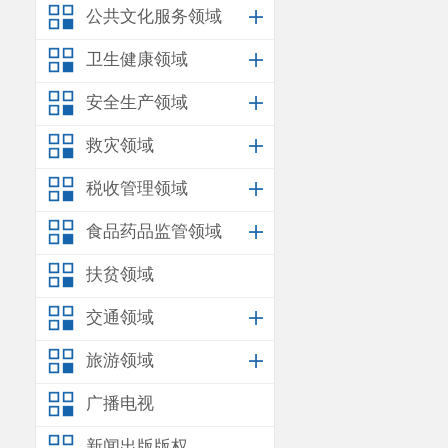
3.法人授
公共文化服务领域
4.营业执
卫生健康领域
四、报价文
安全生产领域
1.报价文
救灾领域
2.报价文件
税收管理领域
3.报价文
食品药品监管领域
五
、报价方
以
包干价
方
扶贫领域
六
、成交原
交通领域
本次采购所
旅游领域
求，且报价最低
广播电视
新闻出版版权