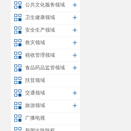
质量标准、验收
公共文化服务领域
及采购文件的内
卫生健康领域
二、发布信
安全生产领域
本次询价公
救灾领域
他网站或媒体转
税收管理领域
三、报价文
食品药品监管领域
1.报价一览
2.法人身
扶贫领域
3.法人授
交通领域
4.营业执
旅游领域
四、报价文
广播电视
1.报价文
新闻出版版权