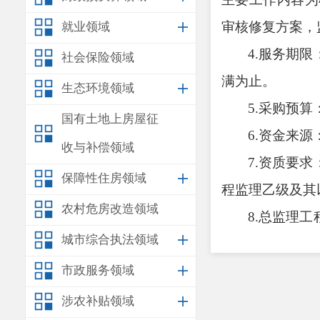
审核修复方案，
就业领域
4
.
服务期限
社会保险领域
满为止。
生态环境领域
5.
采购预算
国有土地上房屋征
6
.资金来源
收与补偿领域
7.
资质要求
保障性住房领域
程监理乙级及其
农村危房改造领域
8
.
总监理工
城市综合执法领域
在本单位。
市政服务领域
9.质量要求
建设监理工作管
涉农补贴领域