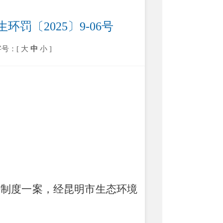
环罚〔2025〕9-06号
字号：[
大
中
小
]
评制度一案
，经昆明市生态环境