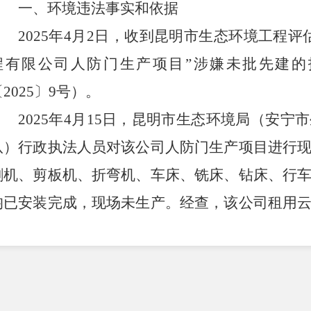
一、环境违法事实和依据
2025
年
4
月
2
日，收到昆明市生态环境工程评
程有限公司人防门生产项目
”
涉嫌未批先建的
〔
2025
〕
9
号）。
2025
年
4
月
15
日，昆明市生态环境局（安宁市
队）行政执法人员对该公司人防门生产项目进行
割机、剪板机、折弯机、车床、铣床、钻床、行
均已安装完成，现场未生产。经查，该公司租用
厂房建设人防门生产项目，
2024
年
8
月
1
日开工建
省固定资产投资项目备案证》，备案总投资金额
5
限公司
2025
年
1
月编制项目环境影响报告表，已报