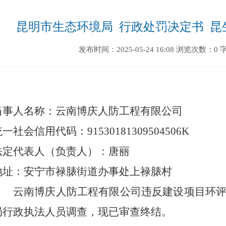
昆明市生态环境局  行政处罚决定书  昆生
发布时间：2025-05-24 16:08
浏览次数：0
当事人名称：
云南博庆人防工程有限公司
统一社会信用代码：
91530181309504506
K
法定代表人（负责人）：
唐丽
地
址：安宁市禄脿街道办事处上禄脿村
云南博庆人防工程有限公司违反建设项目环
局
行政
执法
人员
调查，现已审查终结。