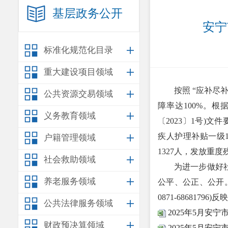
基层政务公开
安宁
标准化规范化目录
重大建设项目领域
按照 “应补尽补
公共资源交易领域
障率达100%。
义务教育领域
〔2023〕1号)
疾人护理补贴一级11
户籍管理领域
1327人，发放重度
社会救助领域
为进一步做好社会
养老服务领域
公平、公正、公开
0871-68681796)反
公共法律服务领域
2025年5月安
财政预决算领域
2025年5月安