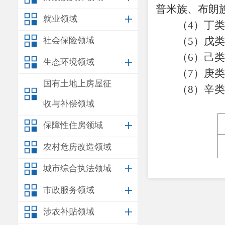
普米族、布朗
就业领域
（
4
）丁类
（
5
）戊类
社会保险领域
（
6
）己类
生态环境领域
（
7
）庚类
国有土地上房屋征
（
8
）辛类
收与补偿领域
保障性住房领域
农村危房改造领域
城市综合执法领域
市政服务领域
涉农补贴领域