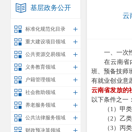
基层政务公开
云
标准化规范化目录
重大建设项目领域
一、
一次
公共资源交易领域
在云南省
义务教育领域
班、预备技师
户籍管理领域
有就业创业意
云南省发放的
社会救助领域
以下条件之一
养老服务领域
（
1
）甲类
公共法律服务领域
（
2
）乙类
（
3
）丙
财政预决算领域