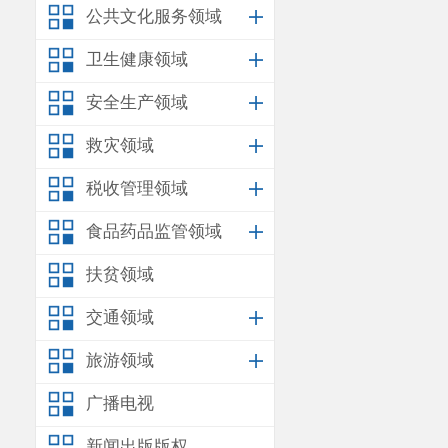
（一）
请
公共文化服务领域
查询
计划
用水
卫生健康领域
（二）
对
安全生产领域
申请，并提供
救灾领域
营、改变经营
税收管理领域
（三）
逾
食品药品监管领域
指标，
超计划
扶贫领域
交通领域
旅游领域
广播电视
新闻出版版权