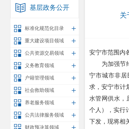
基层政务公开
关
标准化规范化目录
重大建设项目领域
安宁市
范围内
公共资源交易领域
为加强节
义务教育领域
宁市城市非居
户籍管理领域
求
，
安宁市
计
社会救助领域
水管网
供水
，
养老服务领域
个人），实行
公共法律服务领域
下发，现将相
财政预决算领域