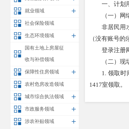
一、计划
就业领域
（一）网
社会保险领域
非居民用
生态环境领域
（没有账号的
国有土地上房屋征
登录
注册
收与补偿领域
（二）现
保障性住房领域
1.
领取时
1417
室领取
。
农村危房改造领域
2.
领取要
城市综合执法领域
份，在时限内
市政服务领域
二、
有关
涉农补贴领域