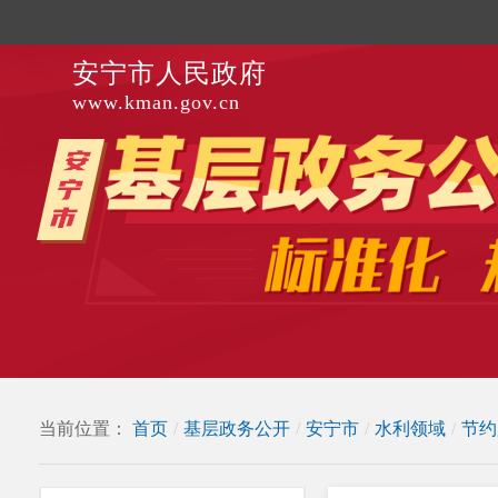
安宁市人民政府
www.kman.gov.cn
当前位置：
首页
/
基层政务公开
/
安宁市
/
水利领域
/
节约