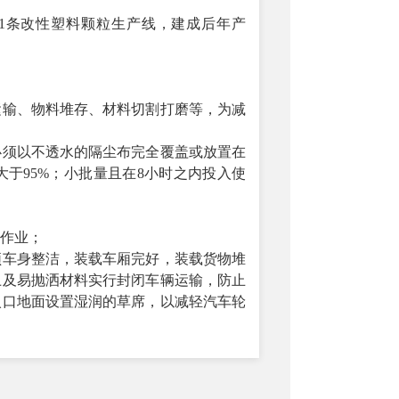
1条改性塑料颗粒生产线，建成后年产
运输、物料堆存、材料切割打磨等，为减
必须以不透水的隔尘布完全覆盖或放置在
大于
95%；小批量且在8小时之内投入使
作业；
须车身整洁，装载车厢完好，装载货物堆
土及易抛洒材料实行封闭车辆运输，防止
入口地面设置湿润的草席，以减轻汽车轮
备运行良好
工扬尘
和施工机械废气
对环境空气的影响