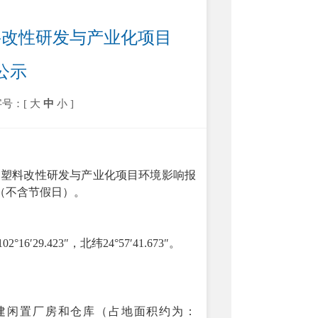
料改性研发与产业化项目
公示
字号：[
大
中
小
]
《
塑料改性研发与产业化项目
环境影响报
（不含节假日）。
102°16′29.423″
，北纬
24°57′41.673″
。
建闲置厂房和仓库（占地面积约为：