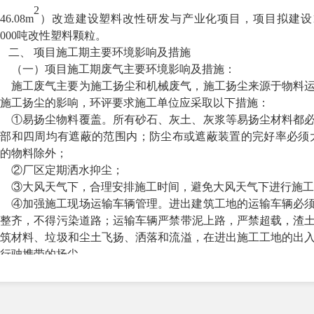
2
46.08m
）改造建设塑料改性研发与产业化项目，项目拟建设
4000吨改性塑料颗粒
。
二、
项目施工期主要环境影响及措施
（一）
项目施工期
废气
主要环境影响及措施
：
施工废气主要为施工扬尘和机械废气，施工扬尘来源于物料
施工扬尘的影响，环评要求施工单位应采取以下措施：
①
易扬尘物料覆盖。
所有砂石、灰土、灰浆等易扬尘材料都
顶部和四周均有遮蔽的范围内；防尘布或遮蔽装置的完好率必须
的物料除外
；
②厂区
定期洒水抑尘
；
③大风天气下，合理安排施工时间，避免大风天气下进行施工
④
加强施工现场运输车辆管理。
进出建筑工地的运输车辆必
码整齐，不得污染道路；运输车辆严禁带泥上路，严禁超载，渣
建筑材料、垃圾和尘土飞扬、洒落和流溢，在进出施工工地的出
行驶携带的扬尘。
⑤
将扬尘防治措施纳入施工合同
；
⑥施工单位严格运输车辆及施工机械管理，维持车辆及机械设
施工期产生的扬尘污染是短期的，随着施工活动的结束，施