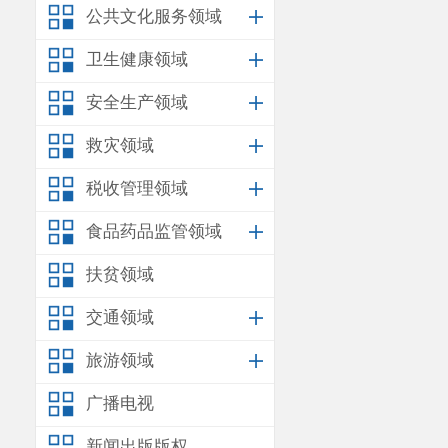
公共文化服务领域
经查，该
卫生健康领域
咨询公司将磷
安全生产领域
擅自将磷石膏
救灾领域
的磷石膏属于
税收管理领域
间从云南安海
食品药品监管领域
自倾倒工业固
该经营部
扶贫领域
组织人员对倾
交通领域
安宁市连然街
旅游领域
理，截止
2025
广播电视
区云南安海成
新闻出版版权