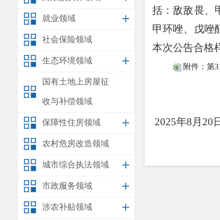
括：敌敌畏、
就业领域
甲环唑、戊唑
社会保险领域
本次公告合格
生态环境领域
附件：第3
国有土地上房屋征
收与补偿领域
安
2025
年
8
月
20
保障性住房领域
农村危房改造领域
城市综合执法领域
市政服务领域
涉农补贴领域