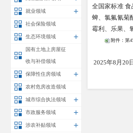
全国家标准 
就业领域
蜱、氯氟氰菊
社会保险领域
霉利、乐果、
生态环境领域
附件：第4
国有土地上房屋征
安
收与补偿领域
2025
年
8
月
20
保障性住房领域
农村危房改造领域
城市综合执法领域
市政服务领域
涉农补贴领域