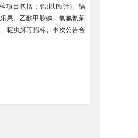
抽检项目包括：铅
(
以
Pb
计
)
、镉
氧乐果、乙酰甲胺磷、氯氟氰菊
畏、啶虫脒等指标。本次公告合
督管理局