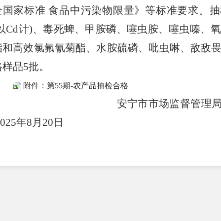
全国家标准 食品中污染物限量》等标准要求。
以
Cd
计
)
、毒死蜱、甲胺磷、噻虫胺、噻虫嗪、
酯和高效氯氟氰菊酯、水胺硫磷、吡虫啉、敌敌
格样品
5
批。
附件：第55期-农产品抽检合格
安宁市市场监
025
年
8
月
20
日