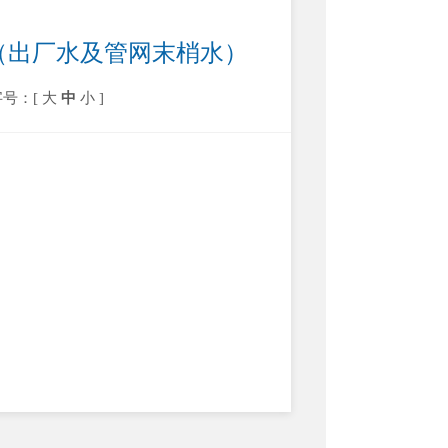
告（出厂水及管网末梢水）
字号：[
大
中
小
]