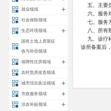
五、主要
就业领域
六
、服务
社会保险领域
七
、服务
八
、所有
生态环境领域
九
、诊疗
国有土地上房屋征
诊所备案
后
收与补偿领域
保障性住房领域
农村危房改造领域
城市综合执法领域
市政服务领域
涉农补贴领域