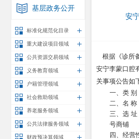
基层政务公开
安
标准化规范化目录
重大建设项目领域
根据
《诊所
公共资源交易领域
安宁李蒙口腔
义务教育领域
关事项公告如
户籍管理领域
一、类
别
社会救助领域
二、名
称
养老服务领域
三、选
址
号商铺
公共法律服务领域
四、经营
财政预决算领域