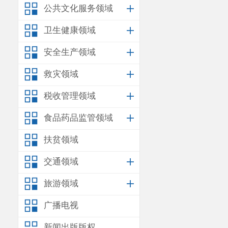
公共文化服务领域
第四部分
其他
一、机关运行
卫生健康领域
二、国有资产
安全生产领域
三、政府采购
救灾领域
四、
单位
绩效
五、其他重要
税收管理领域
六、相关口径
食品药品监管领域
第五部分
名词
扶贫领域
交通领域
一、主要
旅游领域
（一）贯
广播电视
全市城市更新
新闻出版版权