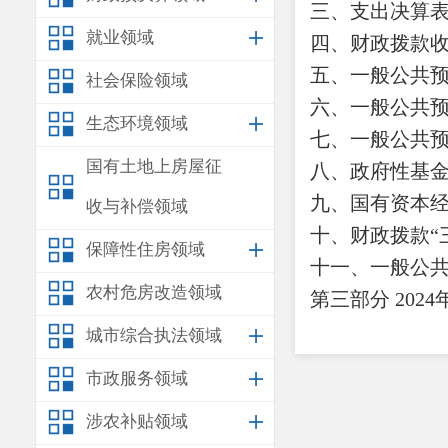
三、支出决算
就业领域
四、财政拨款
五、一般公共
社会保险领域
六、一般公共
生态环境领域
七、一般公共
国有土地上房屋征
八、政府性基
九、国有资本
收与补偿领域
十、财政拨款
保障性住房领域
十一、一般公
农村危房改造领域
第三部分
202
一、收入决算
城市综合执法领域
二、支出决算
市政服务领域
三、一般公共
涉农补贴领域
四、财政拨款