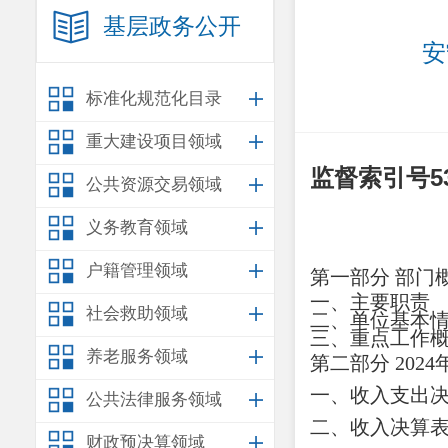
基层政务公开
安
标准化规范化目录
重大建设项目领域
监督索引号
5
公共资源交易领域
义务教育领域
户籍管理领域
第一部分
部门
一、主要职责
社会救助领域
二、
单位
基本
三、重点工作
养老服务领域
第二部分
202
一、收入支出
公共法律服务领域
二、收入决算
财政预决算领域