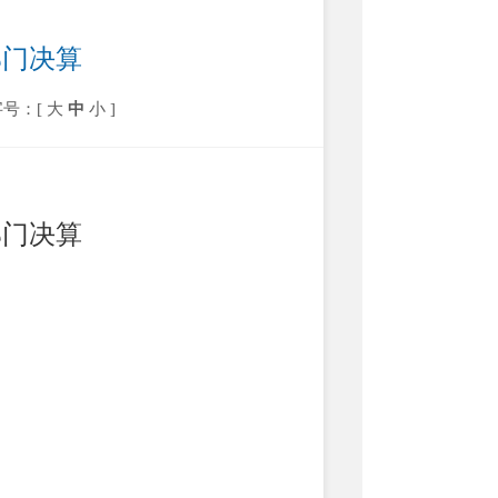
部门决算
字号：[
大
中
小
]
部门决算