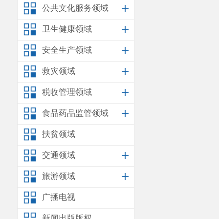
房。此次行动
公共文化服务领域
评。
卫生健康领域
民生无小
安全生产领域
急难愁盼
问题
救灾领域
税收管理领域
食品药品监管领域
扶贫领域
交通领域
旅游领域
广播电视
新闻出版版权