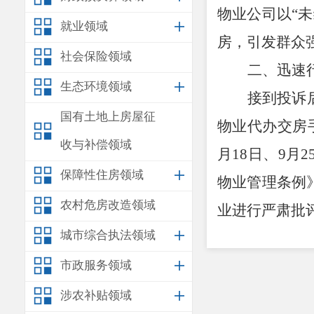
物业公司以
“
未
就业领域
房，引发群众
社会保险领域
二、迅速
生态环境领域
接到投诉
国有土地上房屋征
物业代办交房
收与补偿领域
月
18
日、
9
月
2
保障性住房领域
物业管理条例
农村危房改造领域
业进行严肃批
城市综合执法领域
三、成效
通过高效
市政服务领域
业主致歉，更
涉农补贴领域