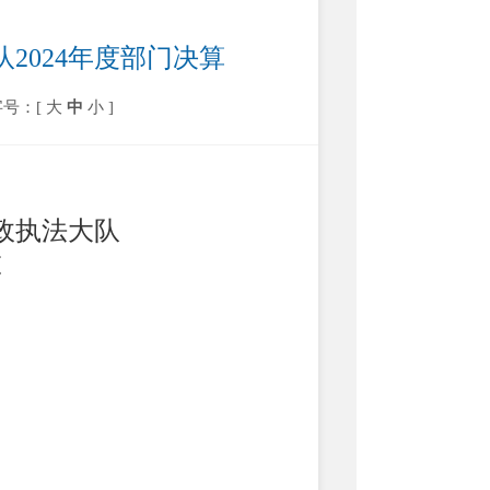
2024年度部门决算
字号：[
大
中
小
]
政执法大队
算