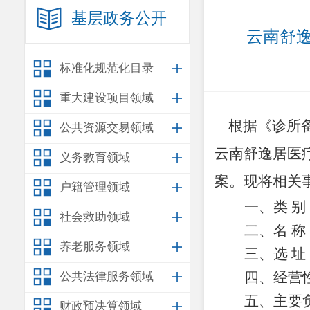
基层政务公开
云南舒逸
标准化规范化目录
重大建设项目领域
根据
《诊所
公共资源交易领域
云南舒逸居医
义务教育领域
案
。现将相关
户籍管理领域
一、类
别
社会救助领域
二、名
称
养老服务领域
三、选
址
四、经营
公共法律服务领域
五、主要
财政预决算领域