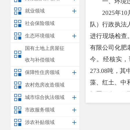
一、环境
就业领域
2025
年
10
社会保险领域
队）行政执法
进行现场检查
生态环境领域
有限公司化肥
国有土地上房屋征
今。经核实，
收与补偿领域
273.08
吨，其
保障性住房领域
藻、红土、中
农村危房改造领域
闲置至今，
厂
城市综合执法领域
有限公司地块
市政服务领域
工程评估中心
涉农补贴领域
准，要求该场