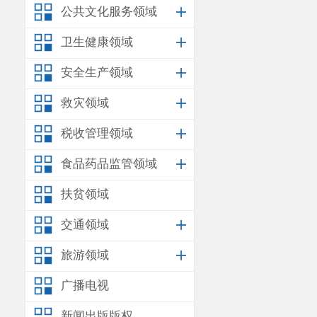
公共文化服务领域
属地连然街道
卫生健康领域
险管控及修复
安全生产领域
控、修复目标
救灾领域
产的违法行为
税收管理领域
以上事实
食品药品监管领域
日
昆明市生态
《
现场照片
》
扶贫领域
告的技术评估
交通领域
云南灵动
旅游领域
第六十六条第
广播电视
建设用地地块
新闻出版版权