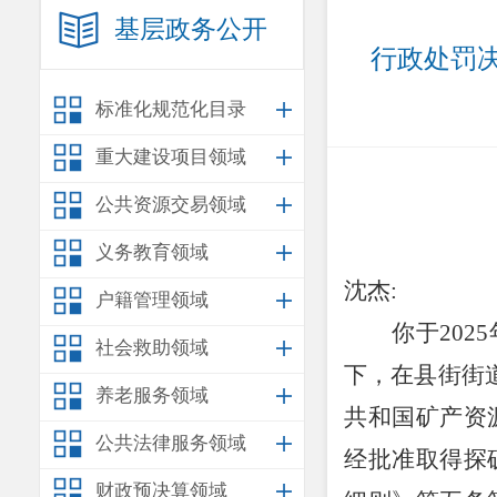
基层政务公开
标准化规范化目录
重大建设项目领域
公共资源交易领域
义务教育领域
沈杰
:
户籍管理领域
你于
202
5
社会救助领域
下，在
县街
街
养老服务领域
共和国矿产资
公共法律服务领域
经批准取得探
财政预决算领域