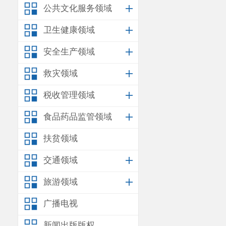
赔偿损失，没
公共文化服务领域
矿产资源破坏
卫生健康领域
省自然资源行
安全生产领域
采矿产品的价
救灾领域
认定明显不合
税收管理领域
定对你处罚如
食品药品监管领域
一、
责令
扶贫领域
二、
罚款
行政处罚
交通领域
据《中华人民
旅游领域
定书之日起
15
广播电视
期不缴纳罚款
新闻出版版权