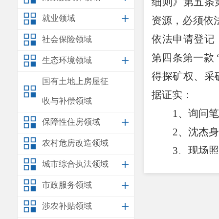
细则》第五条
就业领域
资源，必须依
依法申请登记
社会保险领域
第
四
条
第一款
生态环境领域
得探矿权、采
国有土地上房屋征
据证实：
收与补偿领域
1
、询问笔
保障性住房领域
2
、
沈杰
身
农村危房改造领域
3
、现场照
城市综合执法领域
依据《中
市政服务领域
矿许可证擅自
范围采矿的，
涉农补贴领域