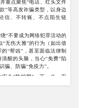
，并
重点聚焦
“电话、红头文件
款
”
等高发诈骗类型，以身边
轻信、不转账、不
点陌生链
围绕
“不要成为网络犯罪活动的
似“无伤大雅”的行为（如出借
的“帮凶”，甚至面临法律制
清醒的头脑，当心“免费”陷
识骗、防骗
“
免疫力
”
。
安全“防护网”。
下一步，安
盖面，
多措并举开展普法活
同
营造
“
全民反诈
”
的良好氛