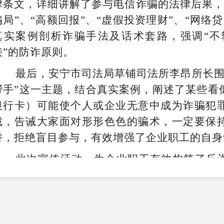
律条文，
详细讲解了
参与电信诈骗的法律后果
骗局”、
“
高额回报
”、“
虚假投资理财
”、“
网络贷
真实案例剖析诈骗手法及话术套路，强调
“
不
接
”
的防诈原则。
最后，安宁市司法局草铺司法所李昂所长
帮手”这一主题，结合真实案例，阐述了某些看
银行卡）可能使个人或企业无意中成为诈骗犯罪
裁，告诫大家面对形形色色的骗术，一定要保持
阱，拒绝盲目参与，
有效增强了
企业职工的
自身
此次宣传活动，为企业职工有效构筑了反诈
宁市司法局
草铺
司法所将继续扩大反诈宣传覆
动，
为辖区
企业及职工
筑牢
财富
安全防线，
共
围。