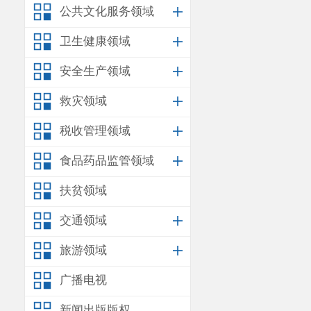
公共文化服务领域
检、环检合计
卫生健康领域
10
吨以下车辆
安全生产领域
为
240
元；合计
救灾领域
以上事实
税收管理领域
昆明市生态环
食品药品监管领域
《
现场照片
》
云南亿通
扶贫领域
防治法（
2018
交通领域
过计量认证，
旅游领域
主管部门制定
广播电视
现检验数据实
新闻出版版权