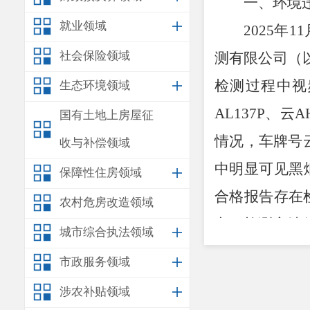
一、环境
就业领域
2025
年
11
社会保险领域
测有限公司（
检测过程中视
生态环境领域
AL137P
、云
A
国有土地上房屋征
情况，车牌号
收与补偿领域
中明显可见黑
保障性住房领域
合格报告存在
农村危房改造领域
车，检测方法
城市综合执法领域
量方法（自由
市政服务领域
检测，并出具
涉农补贴领域
签字人进行签