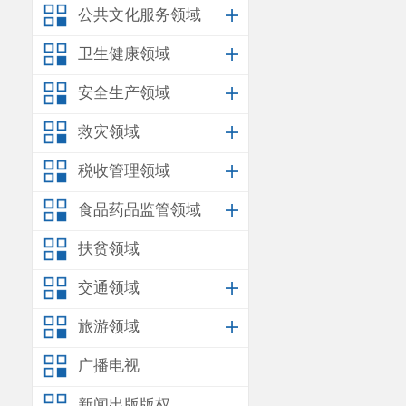
污染物最高允许
公共文化服务领域
雨水排口
化学
卫生健康领域
排放水污染物
安全生产领域
以上事实
救灾领域
昆明市生态环
税收管理领域
环境局
《现场
十七
份
及
提取
食品药品监管领域
云南鸿誉
扶贫领域
法》第十条：
交通领域
和重点水污染
旅游领域
昆明市生
广播电视
物开发有限公
新闻出版版权