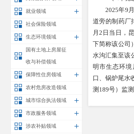
2025年
就业领域
道旁的制药厂
社会保险领域
月2日
当日
，
生态环境领域
下简称该公司
国有土地上房屋征
水沟汇集至该
收与补偿领域
明市生态环境
保障性住房领域
口
、锅炉尾水
农村危房改造领域
测189号）监
氮6.56mg/L
城市综合执法领域
集池pH值4.0
市政服务领域
471mg/L；
涉农补贴领域