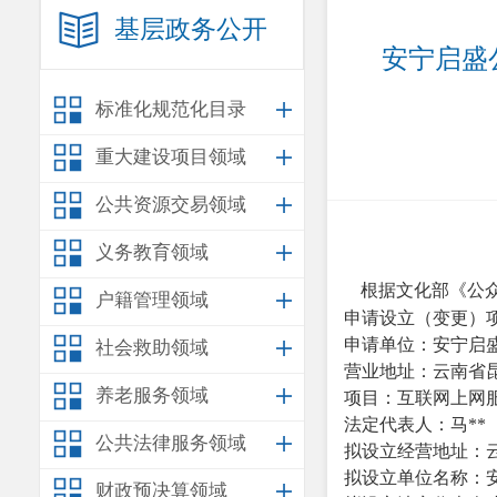
基层政务公开
安宁启盛
标准化规范化目录
重大建设项目领域
公共资源交易领域
义务教育领域
根据文化部《公
户籍管理领域
申请设立（变更）
申请单位：
安宁启
社会救助领域
营业地址：
云南省
养老服务领域
项目：互联网上网
法定代表人：
马
*
公共法律服务领域
拟
设立
经营地址：
拟
设立
单位名称：
财政预决算领域