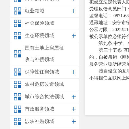
拟
设立
法定代表人
受理反馈意见部门
就业领域
监督电话：
0871-6
通讯地址：
安宁市
社会保险领域
公示时限：
2025
年
1
生态环境领域
被公示单位必须符
第九条
中学、
国有土地上房屋征
第三十五条
互
的，自被吊销《网
收与补偿领域
服务营业场所经营
擅自设立的互联网
保障性住房领域
不得担任互联网上
农村危房改造领域
城市综合执法领域
市政服务领域
涉农补贴领域