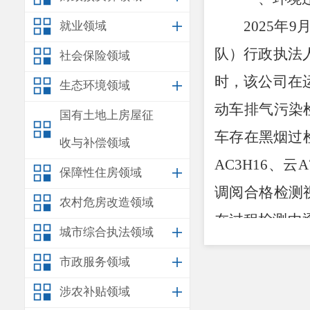
2025
年
9
就业领域
队）行政执法
社会保险领域
时，该公司在
生态环境领域
动车排气污染
国有土地上房屋征
车
存在黑烟
过
收与补偿领域
AC3H16
、云
A
保障性住房领域
调阅合格检测
农村危房改造领域
在过程检测中
城市综合执法领域
冷却液或润滑
市政服务领域
AN702S
、云
A
涉农补贴领域
车车牌为云
AA