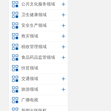
公共文化服务领域
显示该车辆检
卫生健康领域
存在
未按照《
安全生产领域
GB3847-2018
救灾领域
染检验
（
测）
字人的签字
。
税收管理领域
共收取环保检
食品药品监管领域
题。
扶贫领域
以上事实
交通领域
日
昆明市生态
旅游领域
《
现场照片
》
广播电视
昆明杭达
新闻出版版权