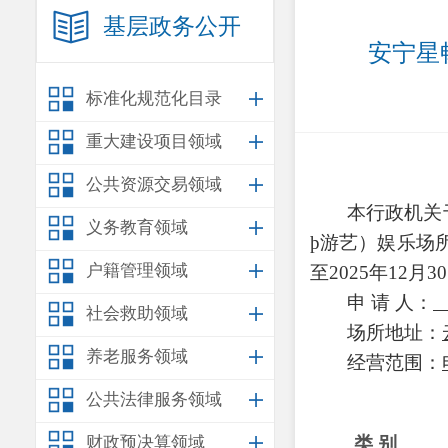
基层政务公开
安宁星
标准化规范化目录
重大建设项目领域
公共资源交易领域
本行政机关
义务教育领域
þ
游艺）娱乐场
户籍管理领域
至
2025
年
12
月
30
申
请
人：
社会救助领域
场所地址：
养老服务领域
经营范围：
公共法律服务领域
财政预决算领域
类
别