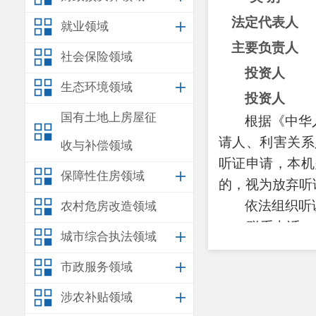
法定代表人
就业领域
主要负责人
社会保险领域
投资人
生态环境领域
投资人
国有土地上房屋征
根据《中华
请人、利害关系
收与补偿领域
听证申请，本机
保障性住房领域
的，视为放弃听
依法组织听
农村危房改造领域
联系电话：
城市综合执法领域
传
真：
68
市政服务领域
通讯地址：
涉农补贴领域