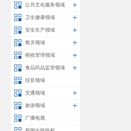
代化国家，制定本
公共文化服务领域
卫生健康领域
第二条
本法适
安全生产领域
统计的基本任
救灾领域
行统计监督。
税收管理领域
第三条
统计工
食品药品监管领域
国家建立集中
扶贫领域
第四条
国务院
交通领域
必要的保障。
旅游领域
第五条
国家加
广播电视
体系，将新经济新
新闻出版版权