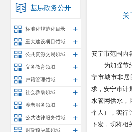
基层政务公开
关
标准化规范化目录
重大建设项目领域
安宁市
范围内
公共资源交易领域
为加强节
义务教育领域
宁市城市非居
户籍管理领域
求
，
安宁市
计
社会救助领域
水管网
供水
，
养老服务领域
个人），实行
公共法律服务领域
下发，现将相
财政预决算领域