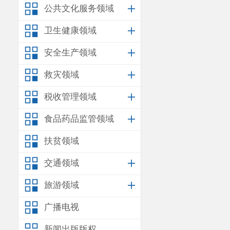
（一）
请
公共文化服务领域
查询
计划
用水
卫生健康领域
（二）
对
安全生产领域
申请，并提供
救灾领域
营、改变经营
税收管理领域
（三）
逾
食品药品监管领域
指标，
超计划
扶贫领域
交通领域
旅游领域
广播电视
新闻出版版权