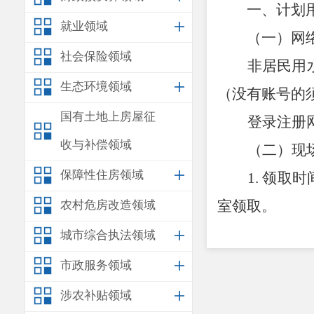
一、计划
就业领域
（一）网
社会保险领域
非居民用
生态环境领域
（没有账号的
国有土地上房屋征
登录
注册
收与补偿领域
（二）现
保障性住房领域
1.
领取时
室领取
。
农村危房改造领域
2.
领取要
城市综合执法领域
份，在时限内
市政服务领域
二、
有关
涉农补贴领域