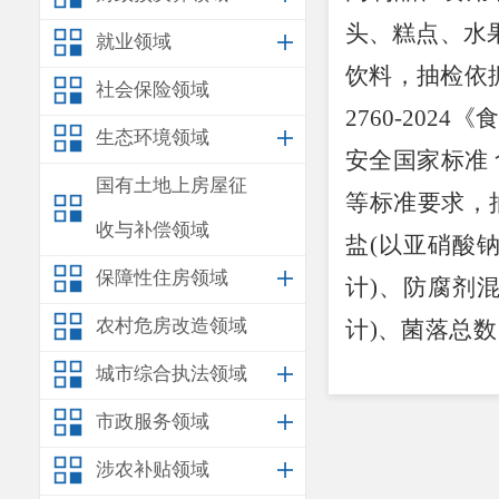
头、糕点、水
就业领域
饮料，抽检依
社会保险领域
2760-2024
《食
生态环境领域
安全国家标准
国有土地上房屋征
等标准要求，
收与补偿领域
盐
(
以亚硝酸
保障性住房领域
计
)
、防腐剂
农村危房改造领域
计
)
、菌落总数
酸计
)
、安赛蜜
城市综合执法领域
附件：第3
市政服务领域
安
涉农补贴领域
2026
年
1
月
22