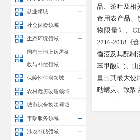
品、茶叶及相
就业领域
食用农产品、
社会保险领域
物限量》、
GB
生态环境领域
2716-2018
《食
国有土地上房屋征
馏酒及其配制
收与补偿领域
苯甲酸计
)
、山
量占其最大使
保障性住房领域
哒螨灵、敌敌
农村危房改造领域
质、非脂乳固
城市综合执法领域
计
)
、安赛蜜等
市政服务领域
本次公告合格
涉农补贴领域
附件：第6