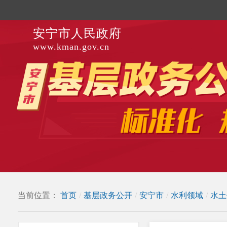
安宁市人民政府
www.kman.gov.cn
当前位置：
首页
/
基层政务公开
/
安宁市
/
水利领域
/
水土