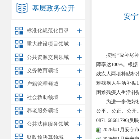
基层政务公开
安宁
标准化规范化目录
重大建设项目领域
按照 “应补
公共资源交易领域
障率达100%。
义务教育领域
残疾人两项补贴标准
难残疾人生活补贴10
户籍管理领域
困难残疾人生活补贴1
社会救助领域
为进一步做好社会
养老服务领域
公平、公正、公开
0871-68681796)反
公共法律服务领域
2026年1月安
财政预决算领域
2026年1月安