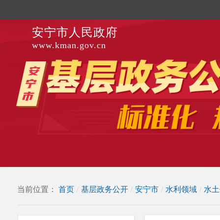
安宁市人民政府
www.kman.gov.cn
当前位置：
首页
/
基层政务公开
/
安宁市
/
水利领域
/
水土