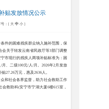
项补贴发放情况公示
字号：[
大
中
小
]
合条件的困难残疾群众纳入施补范围，保
合会关于转发云南省民政厅等3部门调整
，安宁市现行的残疾人两项补贴标准为：困
月、二级100元/人/月。2026年2月发放
27.26万元，惠及2636人。
众和社会各界监督，助力社会救助工作
救助科(安宁市宁湖大厦6楼615室，