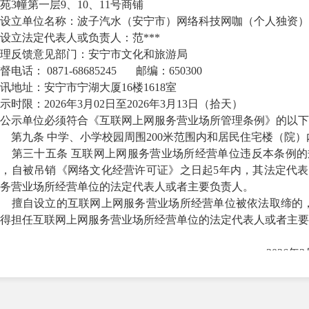
苑
3幢第一层9、10、11号商铺
设立
单位名称：
波子汽水（安宁市）网络科技网咖
（个人独资）
设立
法定代表人或负责人：
范
***
理反馈意见部门
：安宁市文化和旅游局
督电话：
0871-68685245
邮编：
650300
讯地址：
安宁市宁湖大厦
16楼1618室
示时限：
2026
年
3
月
02
日至
20
26
年
3
月
13
日
（
拾天
）
公示单位必须符合《互联网上网服务营业场所管理条例》的以下
第九条
中学、小学校园周围
200米范围内和居民住宅楼（院
第三十五条
互联网上网服务营业场所经营单位违反本条例的
的，自被吊销《网络文化经营许可证》之日起
5年内，其法定代
务营业场所经营单位的法定代表人或者主要负责人。
擅自设立的互联网上网服务营业场所经营单位被依法取缔的
得担任互联网上网服务营业场所经营单位的法定代表人或者主要
2026
年
3