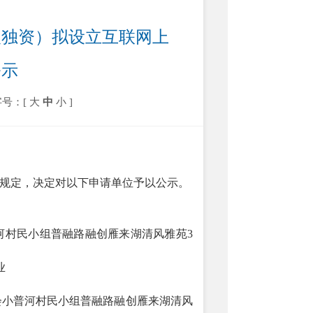
人独资）拟设立互联网上
公示
字号：[
大
中
小
]
规定，决定对以下申请单位予以公示。
河村民小组普融路融创雁来湖清风雅苑
3
业
会小普河村民小组普融路融创雁来湖清风