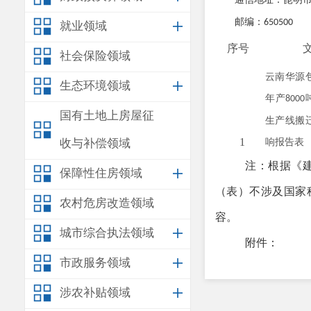
邮编：
650500
就业领域
序号
社会保险领域
云南华源
生态环境领域
年产
8000
国有土地上房屋征
生产线搬
1
收与补偿领域
响报告表
注：根据《
保障性住房领域
（表）
不
涉及国家
农村危房改造领域
容
。
城市综合执法领域
附件：
市政服务领域
云南华源包装有限
涉农补贴领域