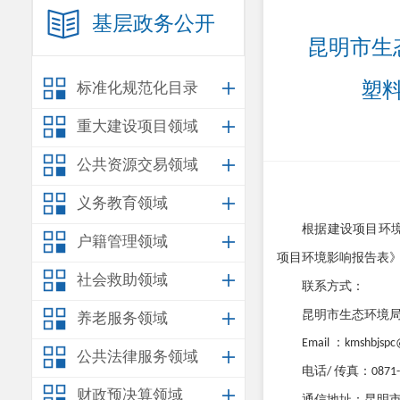
基层政务公开
昆明市生
塑
标准化规范化目录
重大建设项目领域
公共资源交易领域
义务教育领域
根据建设项目环
户籍管理领域
项目环境影响报告表
社会救助领域
联系方式
：
昆明市生态环境
养老服务领域
：
Email
kmshbjsp
公共法律服务领域
电话
传真：
/
0871
财政预决算领域
通信地址：昆明