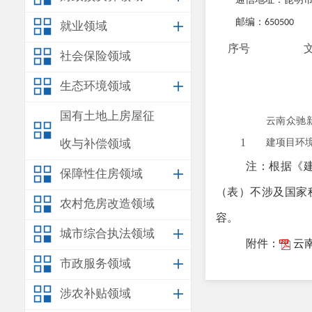
邮编：
650500
就业领域
序号
社会保险领域
生态环境领域
国有土地上房屋征
云南众驰
1
收与补偿领域
建项目环
注：根据《
保障性住房领域
（表）
不
涉及国家
农村危房改造领域
容
。
城市综合执法领域
附件：
云
市政服务领域
涉农补贴领域