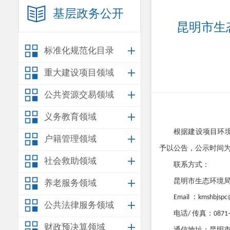
基层政务公开
昆明市生
标准化规范化目录
重大建设项目领域
公共资源交易领域
义务教育领域
根据建设项目环
户籍管理领域
予以公告，公示时间
社会救助领域
联系方式
：
昆明市生态环境
养老服务领域
：
Email
kmshbjsp
公共法律服务领域
电话
传真：
/
0871
财政预决算领域
通信地址：昆明